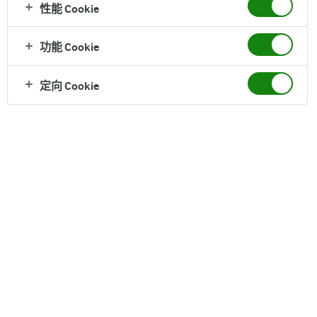
性能 Cookie
功能 Cookie
没有人天生就是完美的父母；我们更看重活用生活的态
度、习惯和方法，让孩子自然而然拥有强大的内心和优秀
定向 Cookie
的情商，更好地面对未来世界的挑战。
PARENT