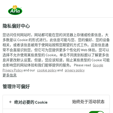
首页
为何选择宝贝与我
我们的产品
我们是有机的
隐私偏好中心
您访问任何网站时，网站都可能在您的浏览器上存储或检索信息，大
多数是以 Cookie 的形式进行。此信息可能与您、您的偏好、您的设备
相关，或者该信息被用于使网站按照您期望的方式工作。这些信息通
常不会直接识别您，但它可为您提供更多个性化的 Web 体验。您可以
选择不允许使用某些类型的 Cookie。单击不同类别标题以了解更多信
息并更改默认设置。但是，您应该知道，阻止某些类型的 Cookie 可能
会影响您的网站体验和我们能够提供的服务。 Please read
Google
Privacy Policy
and our
cookie policy
and
privacy policy
宝贝与我育儿
更多信息
管理许可偏好
始终处于活动状态
绝对必要的 Cookie