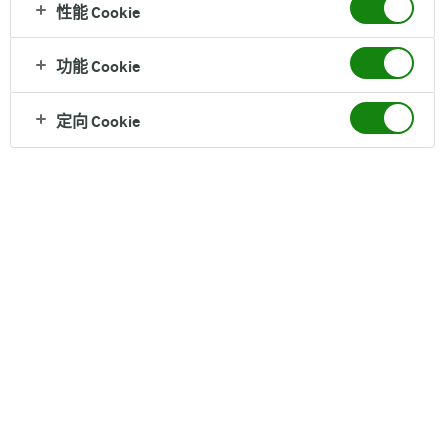
性能 Cookie
本网站由Arla Foods为您提供。如果您有任何意见
或疑问，敬请通过arla@arlafoods.com与我们联
功能 Cookie
系，或者按地址Sønderhøj 14, DK-8260 Viby J写信
定向 Cookie
给我们。
请您按照下列条款和条件使用
www.arla.com
网站（简称“本网
站”）。
在进入和使用本网站时，您被视为已阅读和接受这些使用条款。如
果您不接受这些使用条款或者其中的任何部分，则不应当进入或使
用本网站。
Arla可能会不时修订这些使用条款。如果您在发生此类变更之后继
续使用本网站（或Arla的任何其它网站），则表明您同意接受修订
版使用条款的约束。