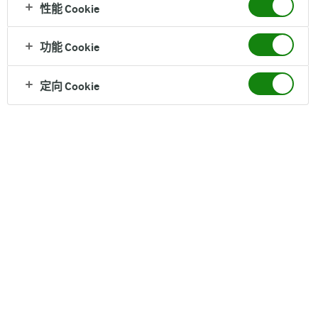
性能 Cookie
功能 Cookie
Arla公司介绍
Arla创立于1881年，是欧洲家喻户晓的乳制造品公司之一，拥有
超
定向 Cookie
过130年 乳制品生产经验
，是全球领先的有机乳制品生产商。Arla
坚持“Let in the goodness™”的经营理念，坚信食品应保有纯净和高
贵的品质， 在12个国家建有自控生产基地，产品销量涵盖 超过
100个国家，目前公司由来自丹麦、瑞士、 德国、卢森堡、比利时
和英国的12000多名农业工人共同经营和管理。Arla始终坚持遵守
Arla®家园质量管理体系，保证了Arla®每一滴原奶的自然纯正，并
对整个加工制作流程进行严格的管控。源于ARLA，自然无忧。