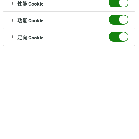
性能 Cookie
乳制品幸福一刻
功能 Cookie
我们愿意为您带来有益健康的乳制品，更愿意为您带来幸福的时
定向 Cookie
光。无论时间和地点，我们努力为您的每个阶段的生活带去一点健
康，一点灵感。随心所动，绝佳创意，营造美好时光。
企业文化
我们创造国际化的Arla。Arla的愿景是使我们18,000名员工能够共
享一个强大的发展平台。我们想要开拓一个全球化的Arla，坚持为
全球无数的消费者带来健康、天然的乳制品。这就是我们不断向前
的动力。在Arla，我们的价值观是追求卓越，聆听世界，找到创新
的解决方案。
我们尊重每一位员工
我们尊重每一位员工，致力于帮助员工实现工作和 生活的完美结
合。Arla员工在享受高度自由的同时，承担着相应的责任，包括自