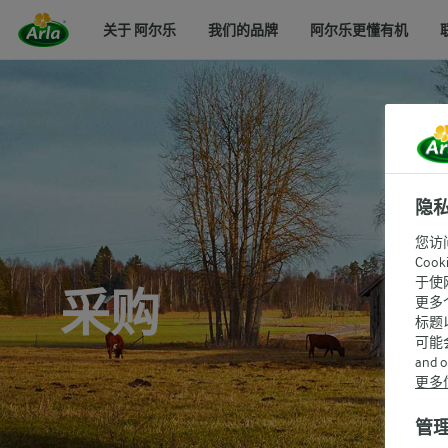
关于 阿尔乐
我们的品牌
阿尔乐更懂有机
隐
您访
Co
于使
采购
更多
标题
可能
and 
更多
管