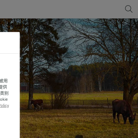
被用
提供
同类别
ie
olicy