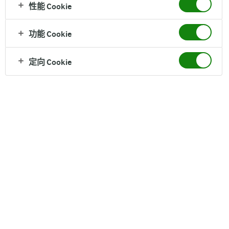
性能 Cookie
纯牛奶
功能 Cookie
脂肪减少58%, 100%欧洲原装进口, 124mg原生高钙
定向 Cookie
营养成分（每100克）
脂肪 1.5 g, 蛋白质 3.4 g
配料
Arla阿尔乐脱脂纯牛奶
保质期
12个月
净含量
1L