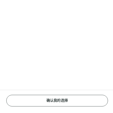
联系我们
客服联系方式
分享
Reopen cookie popup
网站使用标准条款
隐私政策
什么是cookies？
确认我的选择
京ICP备17009063号