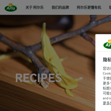
关于 阿尔乐
我们的品牌
阿尔乐更懂有机
隐
您访
RECIPES
Co
于使
更多
标题
可能
and 
更多