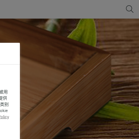
被用
提供
同类别
ie
olicy