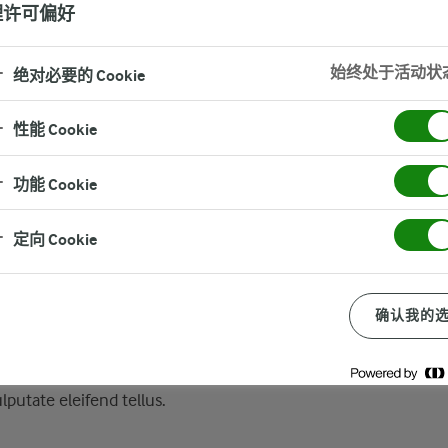
理许可偏好
始终处于活动状
绝对必要的 Cookie
性能 Cookie
美丽轻食
奶芙主题活动
功能 Cookie
定向 Cookie
r adipiscing elit.
nean massa.
确认我的
ingilla vel, aliquet nec,
diet a, venenatis vitae,
teger tincidunt. Cras
putate eleifend tellus.