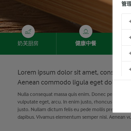
管
奶芙厨房
健康中餐
Lorem ipsum dolor sit amet, consectetue
Aenean commodo ligula eget dolor. Ae
Nulla consequat massa quis enim. Donec pede justo, fr
vulputate eget, arcu. In enim justo, rhoncus ut, imper
justo. Nullam dictum felis eu pede mollis pretium. In
dapibus. Vivamus elementum semper nisi. Aenean vul