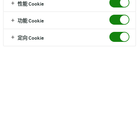
性能 Cookie
纯牛奶
功能 Cookie
奶农自营牧场优质奶源，一口清甜秒回欧洲牧场
定向 Cookie
营养成分（每100克）
脂肪 3.6 g, 蛋白质 3.4 g
配料
生牛乳
保质期
12 个月
净含量
200ml