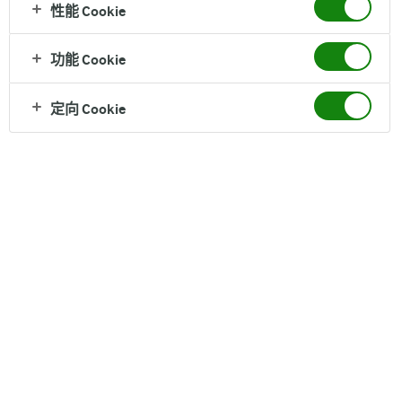
性能 Cookie
纯牛奶
功能 Cookie
0脂肪轻负担，营养补充无压力
定向 Cookie
营养成分（每100克）
脂肪 0 g, 蛋白质 3.6 g
配料
生牛乳
保质期
12 个月
净含量
200ml